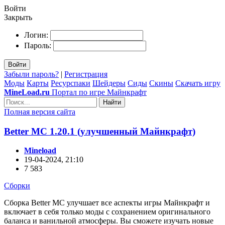
Войти
Закрыть
Логин:
Пароль:
Войти
Забыли пароль?
|
Регистрация
Моды
Карты
Ресурспаки
Шейдеры
Сиды
Скины
Скачать игру
MineLoad.ru
Портал по игре Майнкрафт
Найти
Полная версия сайта
Better MC 1.20.1 (улучшенный Майнкрафт)
Mineload
19-04-2024, 21:10
7 583
Сборки
Сборка Better MC улучшает все аспекты игры Майнкрафт и
включает в себя только моды с сохранением оригинального
баланса и ванильной атмосферы. Вы сможете изучать новые