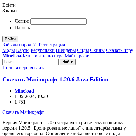
Войти
Закрыть
Логин:
Пароль:
Войти
Забыли пароль?
|
Регистрация
Моды
Карты
Ресурспаки
Шейдеры
Сиды
Скины
Скачать игру
MineLoad.ru
Портал по игре Майнкрафт
Найти
Полная версия сайта
Скачать Mайнкрафт 1.20.6 Java Edition
Mineload
1-05-2024, 19:29
1 751
Скачать Майнкрафт
Версия Майнкрафт 1.20.6 устраняет критическую ошибку
версии 1.20.5 "Бронированные лапы" с инвентарём ламы у
бродячего торговца. Обновление добавляет новые виды