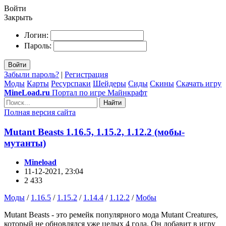
Войти
Закрыть
Логин:
Пароль:
Войти
Забыли пароль?
|
Регистрация
Моды
Карты
Ресурспаки
Шейдеры
Сиды
Скины
Скачать игру
MineLoad.ru
Портал по игре Майнкрафт
Найти
Полная версия сайта
Mutant Beasts 1.16.5, 1.15.2, 1.12.2 (мобы-
мутанты)
Mineload
11-12-2021, 23:04
2 433
Моды
/
1.16.5
/
1.15.2
/
1.14.4
/
1.12.2
/
Мобы
Mutant Beasts - это ремейк популярного мода Mutant Creatures,
который не обновлялся уже целых 4 года. Он добавит в игру