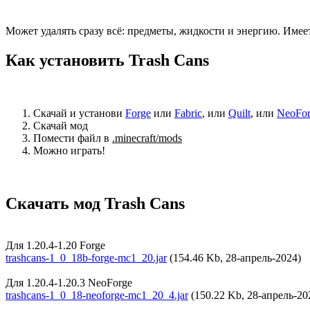
Может удалять сразу всё: предметы, жидкости и энергию. Имее
Как установить Trash Cans
Скачай и установи
Forge
или
Fabric
, или
Quilt
, или
NeoFor
Скачай мод
Помести файл в
.minecraft/mods
Можно играть!
Скачать мод Trash Cans
Для 1.20.4-1.20 Forge
trashcans-1_0_18b-forge-mc1_20.jar
(154.46 Kb, 28-апрель-2024)
Для 1.20.4-1.20.3 NeoForge
trashcans-1_0_18-neoforge-mc1_20_4.jar
(150.22 Kb, 28-апрель-20