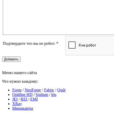
Подтвердите что вы не робот:
*
Добавить
Меню нашего сайта
Что нужно каждому:
Forge
/
NeoForge
/
Fabric
/
Quilt
Optifine HD
/
Sodium
/
Iris
JEI
/
REI
/
EMI
XRay
Миникарты