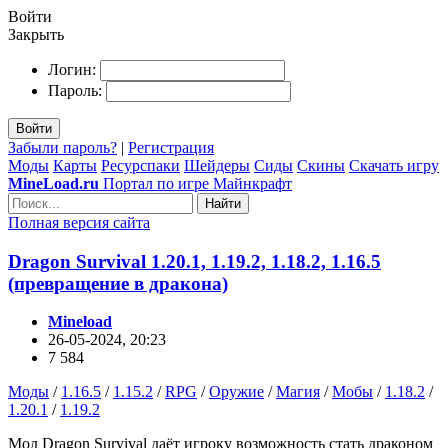
Войти
Закрыть
Логин:
Пароль:
Войти
Забыли пароль?
|
Регистрация
Моды
Карты
Ресурспаки
Шейдеры
Сиды
Скины
Скачать игру
MineLoad.ru
Портал по игре Майнкрафт
Найти
Полная версия сайта
Dragon Survival 1.20.1, 1.19.2, 1.18.2, 1.16.5
(превращение в дракона)
Mineload
26-05-2024, 20:23
7 584
Моды
/
1.16.5
/
1.15.2
/
RPG
/
Оружие
/
Магия
/
Мобы
/
1.18.2
/
1.20.1
/
1.19.2
Мод Dragon Survival даёт игроку возможность стать драконом