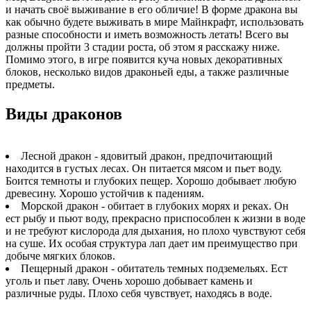
и начать своё выживание в его обличие! В форме дракона вы
как обычно будете выживать в мире Майнкрафт, использовать
разные способности и иметь возможность летать! Всего вы
должны пройти 3 стадии роста, об этом я расскажу ниже.
Помимо этого, в игре появится куча новых декоративных
блоков, несколько видов драконьей еды, а также различные
предметы.
Виды драконов
Лесной дракон - ядовитый дракон, предпочитающий
находится в густых лесах. Он питается мясом и пьет воду.
Боится темноты и глубоких пещер. Хорошо добывает любую
древесину. Хорошо устойчив к падениям.
Морской дракон - обитает в глубоких морях и реках. Он
ест рыбу и пьют воду, прекрасно приспособлен к жизни в воде
и не требуют кислорода для дыхания, но плохо чувствуют себя
на суше. Их особая структура лап дает им преимущество при
добыче мягких блоков.
Пещерный дракон - обитатель темных подземельях. Ест
уголь и пьет лаву. Очень хорошо добывает камень и
различные руды. Плохо себя чувствует, находясь в воде.