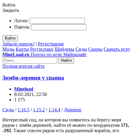
Войти
Закрыть
Логин:
Пароль:
Войти
Забыли пароль?
|
Регистрация
Моды
Карты
Ресурспаки
Шейдеры
Сиды
Скины
Скачать игру
MineLoad.ru
Портал по игре Майнкрафт
Найти
Полная версия сайта
Зомби-деревня у спавна
Mineload
8-02-2021, 22:50
1 175
Сиды
/
1.16.5
/
1.15.2
/
1.14.4
/
Деревни
Интересный сид, на котором вы появитесь на берегу моря
рядом с зомби-деревней, найти её можно по координатам
171,
-192
. Также совсем рядом есть разрушенный корабль, его