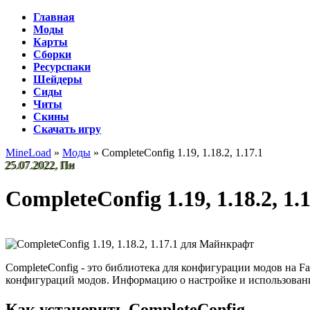
Главная
Моды
Карты
Сборки
Ресурспаки
Шейдеры
Сиды
Читы
Скины
Скачать игру
MineLoad
»
Моды
» CompleteConfig 1.19, 1.18.2, 1.17.1
25.07.2022, Пн
CompleteConfig 1.19, 1.18.2, 1.1
CompleteConfig - это библиотека для конфигурации модов на F
конфигураций модов. Информацию о настройке и использован
Как установить CompleteConfig