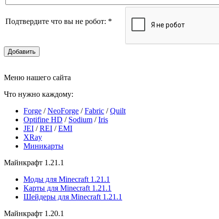
Подтвердите что вы не робот:
*
Добавить
Меню нашего сайта
Что нужно каждому:
Forge
/
NeoForge
/
Fabric
/
Quilt
Optifine HD
/
Sodium
/
Iris
JEI
/
REI
/
EMI
XRay
Миникарты
Майнкрафт 1.21.1
Моды для Minecraft 1.21.1
Карты для Minecraft 1.21.1
Шейдеры для Minecraft 1.21.1
Майнкрафт 1.20.1