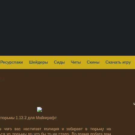
Ресурспаки
Шейдеры
Сиды
Читы
Скины
Скачать игру
2.2
е чего вас настигает полиция и забирает в тюрьму на
ся из тюрьмы во что бы то ни стало. Во время побега вам