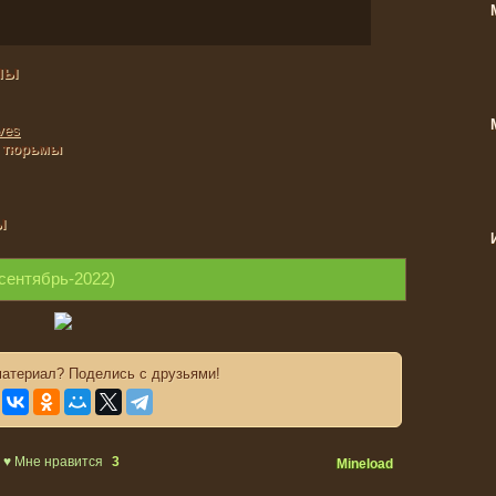
мы
ves
з тюрьмы
ы
-сентябрь-2022)
атериал? Поделись с друзьями!
|
♥ Мне нравится
3
Mineload