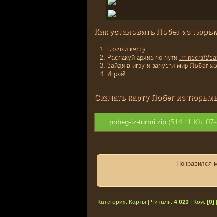
Как установить Побег из тюрь
Скачай карту
Распакуй архив по пути
.minecraft/sa
Зайди в игру и запусти мир
Побег и
Играй!
Скачать карту Побег из тюрьм
pobeg-iz-turmi.zip
(514.11 Kb, 07
Понравился м
Категория:
Карты
| Читали:
4 020
| Ком.
[0]