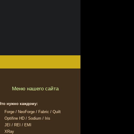
Меню нашего сайта
Что нужно каждому:
Forge
/
NeoForge
/
Fabric
/
Quilt
Optifine HD
/
Sodium
/
Iris
JEI
/
REI
/
EMI
XRay