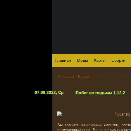
Главная
Моды
Карты
Сборки
MineLoad
»
Карты
» Побег из тюрьмы 1.1
07.09.2022, Ср
Побег из тюрьмы 1.12.2
Вы грабите ювелирный магазин, посл
пожизненный срок. Ваша задача выбрать