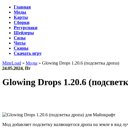
Главная
Моды
Карты
Сборки
Ресурспаки
Шейдеры
Сиды
Читы
Скины
Скачать игру
MineLoad
»
Моды
» Glowing Drops 1.20.6 (подсветка дропа)
24.05.2024, Пт
Glowing Drops 1.20.6 (подсвет
Мод добавляет подсветку валяющегося дропа на земле в вид луча