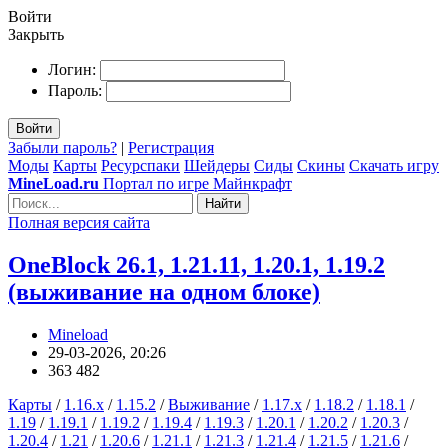
Войти
Закрыть
Логин:
Пароль:
Войти
Забыли пароль?
|
Регистрация
Моды
Карты
Ресурспаки
Шейдеры
Сиды
Скины
Скачать игру
MineLoad.ru
Портал по игре Майнкрафт
Найти
Полная версия сайта
OneBlock 26.1, 1.21.11, 1.20.1, 1.19.2
(выживание на одном блоке)
Mineload
29-03-2026, 20:26
363 482
Карты
/
1.16.x
/
1.15.2
/
Выживание
/
1.17.x
/
1.18.2
/
1.18.1
/
1.19
/
1.19.1
/
1.19.2
/
1.19.4
/
1.19.3
/
1.20.1
/
1.20.2
/
1.20.3
/
1.20.4
/
1.21
/
1.20.6
/
1.21.1
/
1.21.3
/
1.21.4
/
1.21.5
/
1.21.6
/