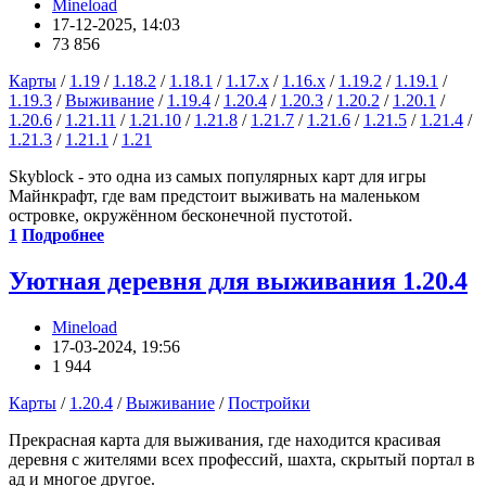
Mineload
17-12-2025, 14:03
73 856
Карты
/
1.19
/
1.18.2
/
1.18.1
/
1.17.x
/
1.16.x
/
1.19.2
/
1.19.1
/
1.19.3
/
Выживание
/
1.19.4
/
1.20.4
/
1.20.3
/
1.20.2
/
1.20.1
/
1.20.6
/
1.21.11
/
1.21.10
/
1.21.8
/
1.21.7
/
1.21.6
/
1.21.5
/
1.21.4
/
1.21.3
/
1.21.1
/
1.21
Skyblock - это одна из самых популярных карт для игры
Майнкрафт, где вам предстоит выживать на маленьком
островке, окружённом бесконечной пустотой.
1
Подробнее
Уютная деревня для выживания 1.20.4
Mineload
17-03-2024, 19:56
1 944
Карты
/
1.20.4
/
Выживание
/
Постройки
Прекрасная карта для выживания, где находится красивая
деревня с жителями всех профессий, шахта, скрытый портал в
ад и многое другое.