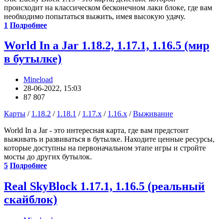
происходит на классическом бесконечном лаки блоке, где вам
необходимо попытаться выжить, имея высокую удачу.
1
Подробнее
World In a Jar 1.18.2, 1.17.1, 1.16.5 (мир
в бутылке)
Mineload
28-06-2022, 15:03
87 807
Карты
/
1.18.2
/
1.18.1
/
1.17.x
/
1.16.x
/
Выживание
World In a Jar - это интересная карта, где вам предстоит
выживать и развиваться в бутылке. Находите ценные ресурсы,
которые доступны на первоначальном этапе игры и стройте
мосты до других бутылок.
5
Подробнее
Real SkyBlock 1.17.1, 1.16.5 (реальный
скайблок)