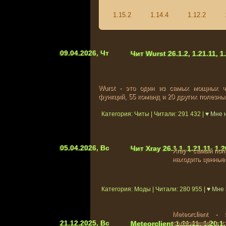
1.15.2
1.14.4
1.12.2
09.04.2026, Чт
Чит Wurst 26.1.2, 1.21.11, 1.
Wurst - это один из самых мощных ч
функций, 55 команд и 20 других полезны
Категория: Читы | Читали: 291 432 |
♥ Мне 
05.04.2026, Вс
Чит Xray 26.1.1, 1.21.11, 1.2
Xray - самый по
находить ценные 
Категория: Моды | Читали: 280 955 |
♥ Мне
Meteorclient 
21.12.2025, Вс
содержащий в с
Meteorclient 1.21.11, 1.20.1,