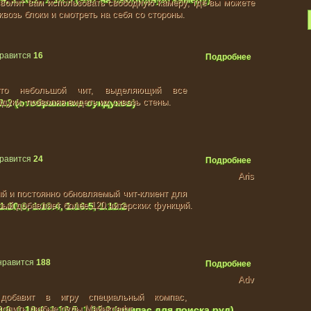
волит вам использовать свободную камеру, где вы можете
квозь блоки и смотреть на себя со стороны.
равится
16
Подробнее
то небольшой чит, выделяющий все
дуки, позволяя видеть их сквозь стены.
.19.2 (отображение сундуков)
равится
24
Подробнее
Aris
ый и постоянно обновляемый чит-клиент для
рый добавляет более 120 читерских функций.
.20.6, 1.19.4, 1.16.5, 1.12.2
нравится
188
Подробнее
Adv
 добавит в игру специальный компас,
ходить любые руды Майнкрафт.
.6, 1.19.4, 1.16.5, 1.12.2 (компас для поиска руд)