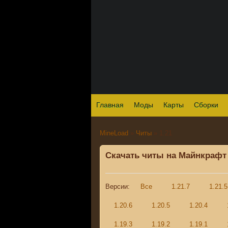
Главная
Моды
Карты
Сборки
MineLoad
»
Читы
» 1.21
Скачать читы на Майнкрафт 
Версии:
Все
1.21.7
1.21.5
1.20.6
1.20.5
1.20.4
1.19.3
1.19.2
1.19.1