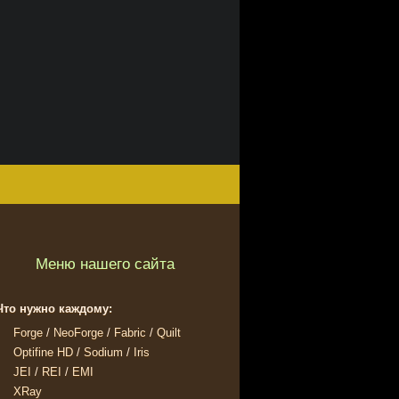
Меню нашего сайта
Что нужно каждому:
Forge
/
NeoForge
/
Fabric
/
Quilt
Optifine HD
/
Sodium
/
Iris
JEI
/
REI
/
EMI
XRay