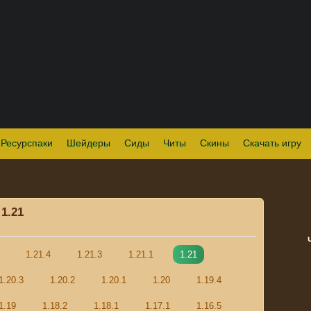
Ресурспаки
Шейдеры
Сиды
Читы
Скины
Скачать игру
1.21
1.21.4
1.21.3
1.21.1
1.21
1.20.3
1.20.2
1.20.1
1.20
1.19.4
1.19
1.18.2
1.18.1
1.17.1
1.16.5