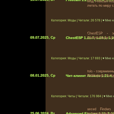
Мод Freecam поз
летать по миру с
Категория: Моды | Читали: 26 578 |
♥ Мне н
ChestESP - э
09.07.2025, Ср
близлежащие сун
ChestESP 1.21.7, 1.20.1, 1
Категория: Моды | Читали: 17 693 |
♥ Мне н
tois - современн
08.01.2025, Ср
Майнкрафт, кото
Чит-клиент Aristois 1.21.4, 1
Категория: Читы | Читали: 176 984 |
♥ Мне 
anced Finders
25.06.2024, Вт
позволяющий на
Advanced Finders 1.21, 1.20