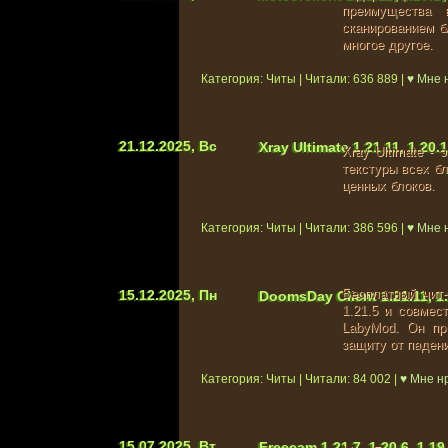
преимущества 
сканированием бл
многое другое.
Категория: Читы | Читали: 636 889 |
♥ Мне 
21.12.2025, Вс
Xray Ultimate 1.21.11, 1.20.1
Xray Ultimate -
текстуры всех б
ценных блоков.
Категория: Читы | Читали: 386 596 |
♥ Мне 
Бесплатный чит-
15.12.2025, Пн
DoomsDay Client 1.21.11, 1.2
1.21.5 и совмест
LabyMod. Он пре
защиту от падени
Категория: Читы | Читали: 84 002 |
♥ Мне н
15.07.2025, Вт
Freecam 1.21.7, 1.20.6, 1.1