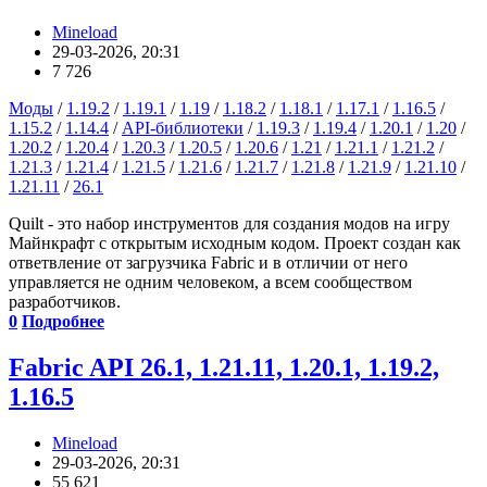
Mineload
29-03-2026, 20:31
7 726
Моды
/
1.19.2
/
1.19.1
/
1.19
/
1.18.2
/
1.18.1
/
1.17.1
/
1.16.5
/
1.15.2
/
1.14.4
/
API-библиотеки
/
1.19.3
/
1.19.4
/
1.20.1
/
1.20
/
1.20.2
/
1.20.4
/
1.20.3
/
1.20.5
/
1.20.6
/
1.21
/
1.21.1
/
1.21.2
/
1.21.3
/
1.21.4
/
1.21.5
/
1.21.6
/
1.21.7
/
1.21.8
/
1.21.9
/
1.21.10
/
1.21.11
/
26.1
Quilt - это набор инструментов для создания модов на игру
Майнкрафт с открытым исходным кодом. Проект создан как
ответвление от загрузчика Fabric и в отличии от него
управляется не одним человеком, а всем сообществом
разработчиков.
0
Подробнее
Fabric API 26.1, 1.21.11, 1.20.1, 1.19.2,
1.16.5
Mineload
29-03-2026, 20:31
55 621