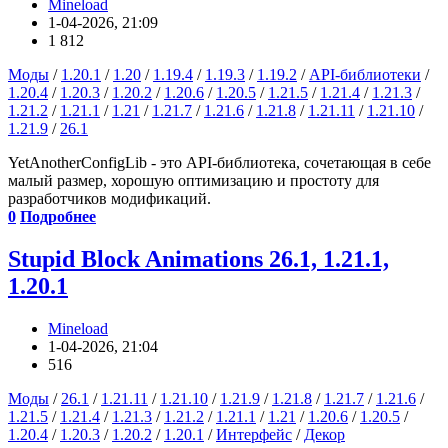
Mineload
1-04-2026, 21:09
1 812
Моды
/
1.20.1
/
1.20
/
1.19.4
/
1.19.3
/
1.19.2
/
API-библиотеки
/
1.20.4
/
1.20.3
/
1.20.2
/
1.20.6
/
1.20.5
/
1.21.5
/
1.21.4
/
1.21.3
/
1.21.2
/
1.21.1
/
1.21
/
1.21.7
/
1.21.6
/
1.21.8
/
1.21.11
/
1.21.10
/
1.21.9
/
26.1
YetAnotherConfigLib - это API-библиотека, сочетающая в себе
малый размер, хорошую оптимизацию и простоту для
разработчиков модификаций.
0
Подробнее
Stupid Block Animations 26.1, 1.21.1,
1.20.1
Mineload
1-04-2026, 21:04
516
Моды
/
26.1
/
1.21.11
/
1.21.10
/
1.21.9
/
1.21.8
/
1.21.7
/
1.21.6
/
1.21.5
/
1.21.4
/
1.21.3
/
1.21.2
/
1.21.1
/
1.21
/
1.20.6
/
1.20.5
/
1.20.4
/
1.20.3
/
1.20.2
/
1.20.1
/
Интерфейс
/
Декор