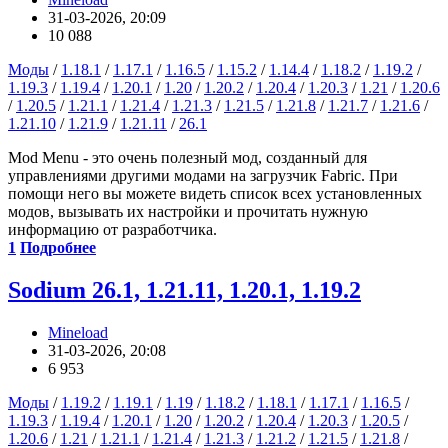
31-03-2026, 20:09
10 088
Моды
/
1.18.1
/
1.17.1
/
1.16.5
/
1.15.2
/
1.14.4
/
1.18.2
/
1.19.2
/
1.19.3
/
1.19.4
/
1.20.1
/
1.20
/
1.20.2
/
1.20.4
/
1.20.3
/
1.21
/
1.20.6
/
1.20.5
/
1.21.1
/
1.21.4
/
1.21.3
/
1.21.5
/
1.21.8
/
1.21.7
/
1.21.6
/
1.21.10
/
1.21.9
/
1.21.11
/
26.1
Mod Menu - это очень полезный мод, созданный для
управлениями другими модами на загрузчик Fabric. При
помощи него вы можете видеть список всех установленных
модов, вызывать их настройки и прочитать нужную
информацию от разработчика.
1
Подробнее
Sodium 26.1, 1.21.11, 1.20.1, 1.19.2
Mineload
31-03-2026, 20:08
6 953
Моды
/
1.19.2
/
1.19.1
/
1.19
/
1.18.2
/
1.18.1
/
1.17.1
/
1.16.5
/
1.19.3
/
1.19.4
/
1.20.1
/
1.20
/
1.20.2
/
1.20.4
/
1.20.3
/
1.20.5
/
1.20.6
/
1.21
/
1.21.1
/
1.21.4
/
1.21.3
/
1.21.2
/
1.21.5
/
1.21.8
/