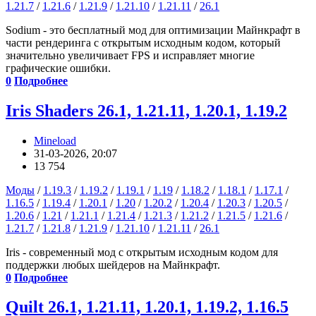
1.21.7
/
1.21.6
/
1.21.9
/
1.21.10
/
1.21.11
/
26.1
Sodium - это бесплатный мод для оптимизации Майнкрафт в
части рендеринга с открытым исходным кодом, который
значительно увеличивает FPS и исправляет многие
графические ошибки.
0
Подробнее
Iris Shaders 26.1, 1.21.11, 1.20.1, 1.19.2
Mineload
31-03-2026, 20:07
13 754
Моды
/
1.19.3
/
1.19.2
/
1.19.1
/
1.19
/
1.18.2
/
1.18.1
/
1.17.1
/
1.16.5
/
1.19.4
/
1.20.1
/
1.20
/
1.20.2
/
1.20.4
/
1.20.3
/
1.20.5
/
1.20.6
/
1.21
/
1.21.1
/
1.21.4
/
1.21.3
/
1.21.2
/
1.21.5
/
1.21.6
/
1.21.7
/
1.21.8
/
1.21.9
/
1.21.10
/
1.21.11
/
26.1
Iris - современный мод с открытым исходным кодом для
поддержки любых шейдеров на Майнкрафт.
0
Подробнее
Quilt 26.1, 1.21.11, 1.20.1, 1.19.2, 1.16.5