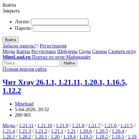
Войти
Закрыть
Логин:
Пароль:
Войти
Забыли пароль?
|
Регистрация
Моды
Карты
Ресурспаки
Шейдеры
Сиды
Скины
Скачать игру
MineLoad.ru
Портал по игре Майнкрафт
Найти
Полная версия сайта
Чит Xray 26.1.1, 1.21.11, 1.20.1, 1.16.5,
1.12.2
Mineload
5-04-2026, 20:32
280 901
Моды
/
1.21.11
/
1.21.10
/
1.21.9
/
1.21.8
/
1.21.7
/
1.21.6
/
1.21.5
/
1.21.4
/
1.21.3
/
1.21.2
/
1.21.1
/
1.21
/
1.20.6
/
1.20.5
/
1.20.4
/
1.20.3
/
1.20.2
/
1.20.1
/
1.20
/
1.19.4
/
1.19.3
/
1.19.2
/
1.19.1
/
1.19