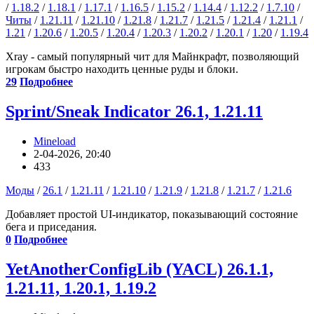
/
1.18.2
/
1.18.1
/
1.17.1
/
1.16.5
/
1.15.2
/
1.14.4
/
1.12.2
/
1.7.10
/
Читы
/
1.21.11
/
1.21.10
/
1.21.8
/
1.21.7
/
1.21.5
/
1.21.4
/
1.21.1
/
1.21
/
1.20.6
/
1.20.5
/
1.20.4
/
1.20.3
/
1.20.2
/
1.20.1
/
1.20
/
1.19.4
Xray - самый популярный чит для Майнкрафт, позволяющий
игрокам быстро находить ценные руды и блоки.
29
Подробнее
Sprint/Sneak Indicator 26.1, 1.21.11
Mineload
2-04-2026, 20:40
433
Моды
/
26.1
/
1.21.11
/
1.21.10
/
1.21.9
/
1.21.8
/
1.21.7
/
1.21.6
Добавляет простой UI-индикатор, показывающий состояние
бега и приседания.
0
Подробнее
YetAnotherConfigLib (YACL) 26.1.1,
1.21.11, 1.20.1, 1.19.2