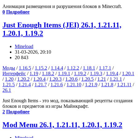
Анимация размещения и разрушения блоков в Minecraft.
0
Подробнее
Just Enough Items (JEI) 26.1, 1.21.11,
1.20.1, 1.19.2
Mineload
31-03-2026, 20:10
20 843
Моды
/
1.16.5
/
1.15.2
/
1.14.4
/
1.12.2
/
1.18.1
/
1.17.1
/
Интерфейс
/
1.19
/
1.18.2
/
1.19.1
/
1.19.2
/
1.19.3
/
1.19.4
/
1.20.1
/
1.20
/
1.20.2
/
1.20.4
/
1.20.3
/
1.20.6
/
1.20.5
/
1.21
/
1.21.1
/
1.21.5
/
1.21.4
/
1.21.7
/
1.21.6
/
1.21.10
/
1.21.9
/
1.21.8
/
1.21.11
/
26.1
Just Enough Items - это мод, показывающий рецепты создания
блоков и предметов из игры Майнкрафт.
2
Подробнее
Mod Menu 26.1, 1.21.11, 1.20.1, 1.19.2
Mineload