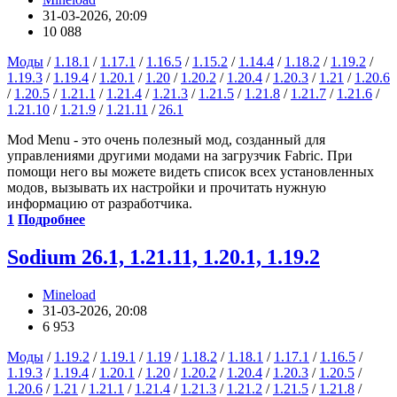
31-03-2026, 20:09
10 088
Моды
/
1.18.1
/
1.17.1
/
1.16.5
/
1.15.2
/
1.14.4
/
1.18.2
/
1.19.2
/
1.19.3
/
1.19.4
/
1.20.1
/
1.20
/
1.20.2
/
1.20.4
/
1.20.3
/
1.21
/
1.20.6
/
1.20.5
/
1.21.1
/
1.21.4
/
1.21.3
/
1.21.5
/
1.21.8
/
1.21.7
/
1.21.6
/
1.21.10
/
1.21.9
/
1.21.11
/
26.1
Mod Menu - это очень полезный мод, созданный для
управлениями другими модами на загрузчик Fabric. При
помощи него вы можете видеть список всех установленных
модов, вызывать их настройки и прочитать нужную
информацию от разработчика.
1
Подробнее
Sodium 26.1, 1.21.11, 1.20.1, 1.19.2
Mineload
31-03-2026, 20:08
6 953
Моды
/
1.19.2
/
1.19.1
/
1.19
/
1.18.2
/
1.18.1
/
1.17.1
/
1.16.5
/
1.19.3
/
1.19.4
/
1.20.1
/
1.20
/
1.20.2
/
1.20.4
/
1.20.3
/
1.20.5
/
1.20.6
/
1.21
/
1.21.1
/
1.21.4
/
1.21.3
/
1.21.2
/
1.21.5
/
1.21.8
/