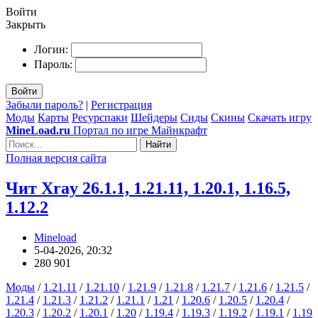
Войти
Закрыть
Логин:
Пароль:
Войти
Забыли пароль?
|
Регистрация
Моды
Карты
Ресурспаки
Шейдеры
Сиды
Скины
Скачать игру
MineLoad.ru
Портал по игре Майнкрафт
Найти
Полная версия сайта
Чит Xray 26.1.1, 1.21.11, 1.20.1, 1.16.5,
1.12.2
Mineload
5-04-2026, 20:32
280 901
Моды
/
1.21.11
/
1.21.10
/
1.21.9
/
1.21.8
/
1.21.7
/
1.21.6
/
1.21.5
/
1.21.4
/
1.21.3
/
1.21.2
/
1.21.1
/
1.21
/
1.20.6
/
1.20.5
/
1.20.4
/
1.20.3
/
1.20.2
/
1.20.1
/
1.20
/
1.19.4
/
1.19.3
/
1.19.2
/
1.19.1
/
1.19