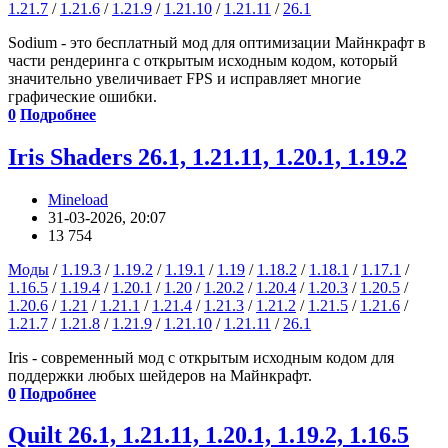
1.21.7
/
1.21.6
/
1.21.9
/
1.21.10
/
1.21.11
/
26.1
Sodium - это бесплатный мод для оптимизации Майнкрафт в
части рендеринга с открытым исходным кодом, который
значительно увеличивает FPS и исправляет многие
графические ошибки.
0
Подробнее
Iris Shaders 26.1, 1.21.11, 1.20.1, 1.19.2
Mineload
31-03-2026, 20:07
13 754
Моды
/
1.19.3
/
1.19.2
/
1.19.1
/
1.19
/
1.18.2
/
1.18.1
/
1.17.1
/
1.16.5
/
1.19.4
/
1.20.1
/
1.20
/
1.20.2
/
1.20.4
/
1.20.3
/
1.20.5
/
1.20.6
/
1.21
/
1.21.1
/
1.21.4
/
1.21.3
/
1.21.2
/
1.21.5
/
1.21.6
/
1.21.7
/
1.21.8
/
1.21.9
/
1.21.10
/
1.21.11
/
26.1
Iris - современный мод с открытым исходным кодом для
поддержки любых шейдеров на Майнкрафт.
0
Подробнее
Quilt 26.1, 1.21.11, 1.20.1, 1.19.2, 1.16.5