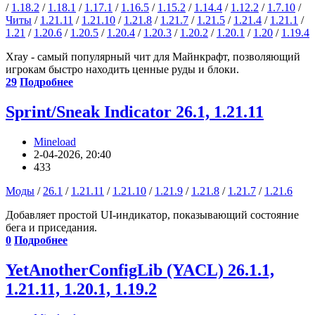
/
1.18.2
/
1.18.1
/
1.17.1
/
1.16.5
/
1.15.2
/
1.14.4
/
1.12.2
/
1.7.10
/
Читы
/
1.21.11
/
1.21.10
/
1.21.8
/
1.21.7
/
1.21.5
/
1.21.4
/
1.21.1
/
1.21
/
1.20.6
/
1.20.5
/
1.20.4
/
1.20.3
/
1.20.2
/
1.20.1
/
1.20
/
1.19.4
Xray - самый популярный чит для Майнкрафт, позволяющий
игрокам быстро находить ценные руды и блоки.
29
Подробнее
Sprint/Sneak Indicator 26.1, 1.21.11
Mineload
2-04-2026, 20:40
433
Моды
/
26.1
/
1.21.11
/
1.21.10
/
1.21.9
/
1.21.8
/
1.21.7
/
1.21.6
Добавляет простой UI-индикатор, показывающий состояние
бега и приседания.
0
Подробнее
YetAnotherConfigLib (YACL) 26.1.1,
1.21.11, 1.20.1, 1.19.2