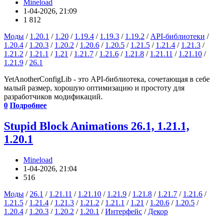
Mineload
1-04-2026, 21:09
1 812
Моды
/
1.20.1
/
1.20
/
1.19.4
/
1.19.3
/
1.19.2
/
API-библиотеки
/
1.20.4
/
1.20.3
/
1.20.2
/
1.20.6
/
1.20.5
/
1.21.5
/
1.21.4
/
1.21.3
/
1.21.2
/
1.21.1
/
1.21
/
1.21.7
/
1.21.6
/
1.21.8
/
1.21.11
/
1.21.10
/
1.21.9
/
26.1
YetAnotherConfigLib - это API-библиотека, сочетающая в себе
малый размер, хорошую оптимизацию и простоту для
разработчиков модификаций.
0
Подробнее
Stupid Block Animations 26.1, 1.21.1,
1.20.1
Mineload
1-04-2026, 21:04
516
Моды
/
26.1
/
1.21.11
/
1.21.10
/
1.21.9
/
1.21.8
/
1.21.7
/
1.21.6
/
1.21.5
/
1.21.4
/
1.21.3
/
1.21.2
/
1.21.1
/
1.21
/
1.20.6
/
1.20.5
/
1.20.4
/
1.20.3
/
1.20.2
/
1.20.1
/
Интерфейс
/
Декор