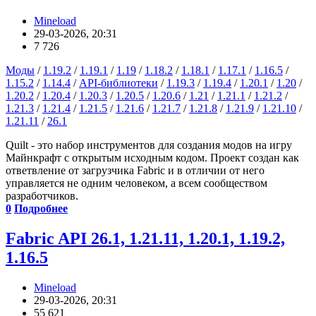
Mineload
29-03-2026, 20:31
7 726
Моды
/
1.19.2
/
1.19.1
/
1.19
/
1.18.2
/
1.18.1
/
1.17.1
/
1.16.5
/
1.15.2
/
1.14.4
/
API-библиотеки
/
1.19.3
/
1.19.4
/
1.20.1
/
1.20
/
1.20.2
/
1.20.4
/
1.20.3
/
1.20.5
/
1.20.6
/
1.21
/
1.21.1
/
1.21.2
/
1.21.3
/
1.21.4
/
1.21.5
/
1.21.6
/
1.21.7
/
1.21.8
/
1.21.9
/
1.21.10
/
1.21.11
/
26.1
Quilt - это набор инструментов для создания модов на игру
Майнкрафт с открытым исходным кодом. Проект создан как
ответвление от загрузчика Fabric и в отличии от него
управляется не одним человеком, а всем сообществом
разработчиков.
0
Подробнее
Fabric API 26.1, 1.21.11, 1.20.1, 1.19.2,
1.16.5
Mineload
29-03-2026, 20:31
55 621