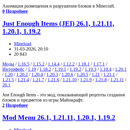
Анимация размещения и разрушения блоков в Minecraft.
0
Подробнее
Just Enough Items (JEI) 26.1, 1.21.11,
1.20.1, 1.19.2
Mineload
31-03-2026, 20:10
20 843
Моды
/
1.16.5
/
1.15.2
/
1.14.4
/
1.12.2
/
1.18.1
/
1.17.1
/
Интерфейс
/
1.19
/
1.18.2
/
1.19.1
/
1.19.2
/
1.19.3
/
1.19.4
/
1.20.1
/
1.20
/
1.20.2
/
1.20.4
/
1.20.3
/
1.20.6
/
1.20.5
/
1.21
/
1.21.1
/
1.21.5
/
1.21.4
/
1.21.7
/
1.21.6
/
1.21.10
/
1.21.9
/
1.21.8
/
1.21.11
/
26.1
Just Enough Items - это мод, показывающий рецепты создания
блоков и предметов из игры Майнкрафт.
2
Подробнее
Mod Menu 26.1, 1.21.11, 1.20.1, 1.19.2
Mineload